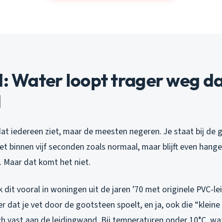
1: Water loopt trager weg d
l
 dat iedereen ziet, maar de meesten negeren. Je staat bij de 
et binnen vijf seconden zoals normaal, maar blijft even hang
. Maar dat komt het niet.
k dit vooral in woningen uit de jaren ’70 met originele PVC-l
er dat je vet door de gootsteen spoelt, en ja, ook die “kleine
ich vast aan de leidingwand. Bij temperaturen onder 10°C, w