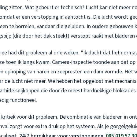
ding zitten. Wat gebeurt er technisch? Lucht kan niet meer n
mdat er een verstopping in aantocht is. Die lucht wordt 
n te borrelen, vandaar die geluiden. In oudere gebouwen 
spijp (die door het dak steekt) verstopt raakt met bladeren
ee had dit probleem al drie weken. “Ik dacht dat het normaa
e ze toen ik langs kwam. Camera-inspectie toonde aan dat op 
en ophoping van haren en zeepresten een dam vormde. Het w
r de lucht niet meer. We hebben het opgelost met mechani
carbide snijkoppen die door de meest hardnekkige blokkades
edig functioneel.
kritiek voor dit probleem. De combinatie van bladeren in ont
al zorgt voor extra druk op het systeem. Als je gorgelgelu
scaleert.
24/7 bereikbaar voor verstoppingen:
085 019 57 30