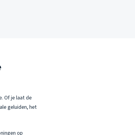
e
. Of je laat de
le geluiden, het
oningen op