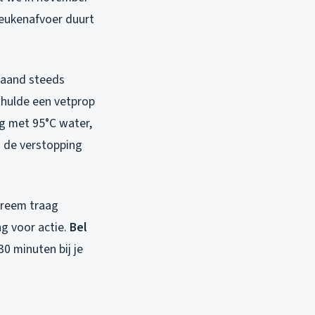
keukenafvoer duurt
maand steeds
thulde een vetprop
ng met 95°C water,
s de verstopping
xtreem traag
ng voor actie.
Bel
30 minuten bij je