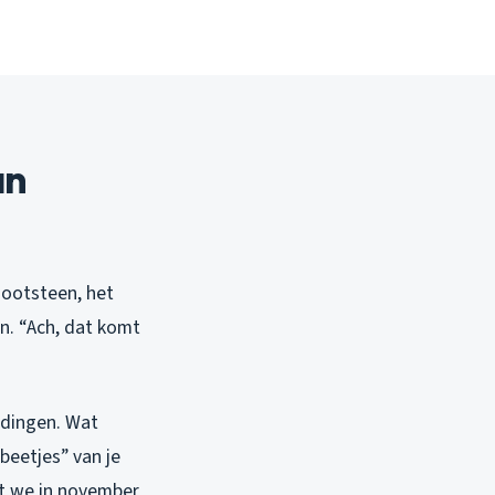
an
gootsteen, het
en. “Ach, dat komt
eidingen. Wat
 beetjes” van je
at we in november