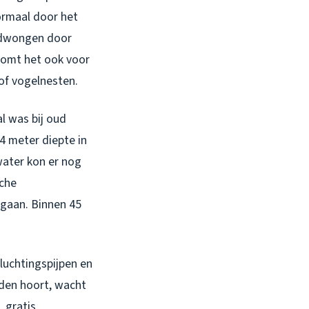
ormaal door het
gedwongen door
komt het ook voor
 of vogelnesten.
l was bij oud
4 meter diepte in
ater kon er nog
sche
 gaan. Binnen 45
luchtingspijpen en
iden hoort, wacht
, gratis