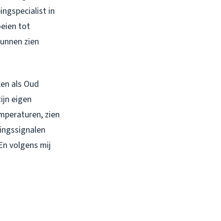
ingspecialist in
oeien tot
kunnen zien
ken als Oud
ijn eigen
mperaturen, zien
ingssignalen
En volgens mij