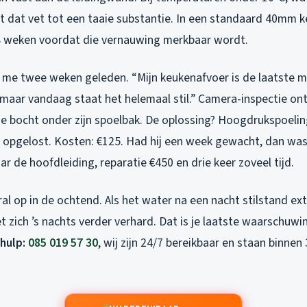
dt dat vet tot een taaie substantie. In een standaard 40mm 
8 weken voordat die vernauwing merkbaar wordt.
de me twee weken geleden. “Mijn keukenafvoer is de laatste 
maar vandaag staat het helemaal stil.” Camera-inspectie on
de bocht onder zijn spoelbak. De oplossing? Hoogdrukspoeli
 opgelost. Kosten: €125. Had hij een week gewacht, dan wa
 de hoofdleiding, reparatie €450 en drie keer zoveel tijd.
al op in de ochtend. Als het water na een nacht stilstand e
t zich ’s nachts verder verhard. Dat is je laatste waarschuwi
dhulp:
085 019 57 30
, wij zijn 24/7 bereikbaar en staan binnen 