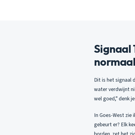
Signaal 
normaa
Dit is het signaal
water verdwijnt ni
wel goed,” denk je
In Goes-West zie i
gebeurt er? Elk ke
borden, zet het z