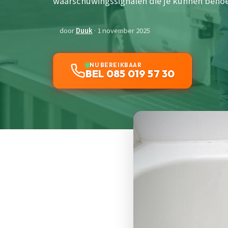
waarschuwingssignalen die je kunnen behoed
door
Duuk
· 1 november 2025
NU BEREIKBAAR
BEL 085 019 57 30