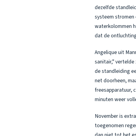
dezelfde standlei
systeem stromen o
waterkolommen hee
dat de ontluchting
Angelique uit Mann
sanitair,” verteld
de standleiding e
net doorheen, maa
freesapparatuur, 
minuten weer voll
November is extra 
toegenomen regenv
dan niet tot het e