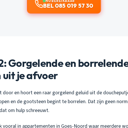
NU BEREIKBAAR
BEL 085 019 57 30
2: Gorgelende en borrelend
 uit je afvoer
et door en hoort een raar gorgelend geluid uit de doucheputje
pen en de gootsteen begint te borrelen. Dat zijn geen norma
 dat om hulp schreeuwt.
ik vooral in appartementen in Goes-Noord waar meerdere w