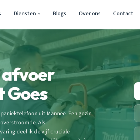
s
Diensten
Blogs
Over ons
Contact
t afvoer
t Goes
 paniektelefoon uit Mannee. Een gezin
t overstroomde. Als
aring deel ik de vijf cruciale