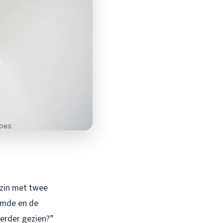
ezin met twee
oomde en de
erder gezien?”