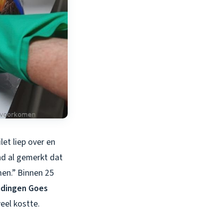
et liep over en
d al gemerkt dat
men.” Binnen 25
eidingen Goes
eel kostte.