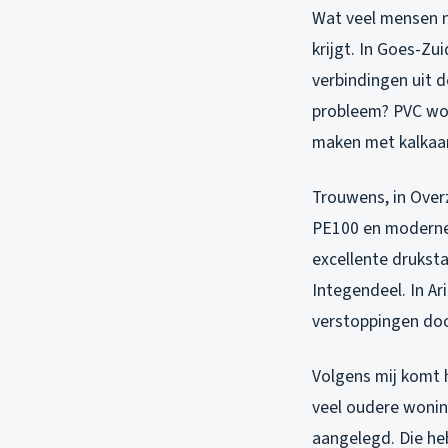
Wat veel mensen n
krijgt. In Goes-Zu
verbindingen uit de
probleem? PVC word
maken met kalkaan
Trouwens, in Overz
PE100 en moderne 
excellente drukst
Integendeel. In Ar
verstoppingen doo
Volgens mij komt h
veel oudere woning
aangelegd. Die he