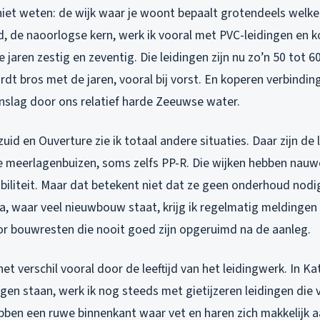
iet weten: de wijk waar je woont bepaalt grotendeels welke
id, de naoorlogse kern, werk ik vooral met PVC-leidingen en 
 jaren zestig en zeventig. Die leidingen zijn nu zo’n 50 tot 6
t bros met de jaren, vooral bij vorst. En koperen verbinding
slag door ons relatief harde Zeeuwse water.
uid en Ouverture zie ik totaal andere situaties. Daar zijn de 
meerlagenbuizen, soms zelfs PP-R. Die wijken hebben nauwel
abiliteit. Maar dat betekent niet dat ze geen onderhoud nodi
ia, waar veel nieuwbouw staat, krijg ik regelmatig meldingen
r bouwresten die nooit goed zijn opgeruimd na de aanleg.
et verschil vooral door de leeftijd van het leidingwerk. In Ka
en staan, werk ik nog steeds met gietijzeren leidingen die v
bben een ruwe binnenkant waar vet en haren zich makkelijk 