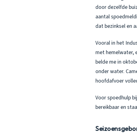
door dezelfde buiz
aantal spoedmeldi
dat bezinksel en 
Vooral in het Indu
met hemelwater, en
belde me in oktobe
onder water. Came
hoofdafvoer volle
Voor spoedhulp bi
bereikbaar en staa
Seizoensgebond