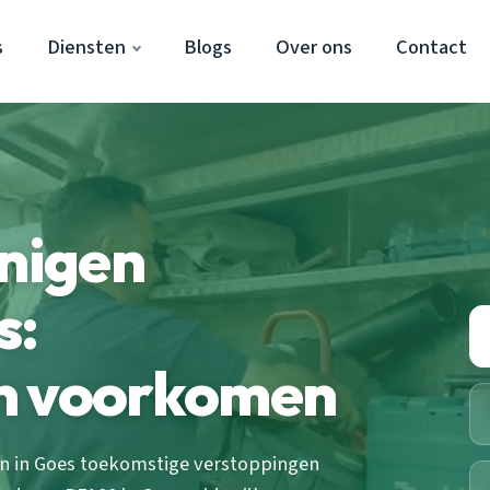
s
Diensten
Blogs
Over ons
Contact
inigen
s:
n voorkomen
en in Goes toekomstige verstoppingen