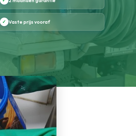
✓
2 maanden garantie
✓
Vaste prijs vooraf