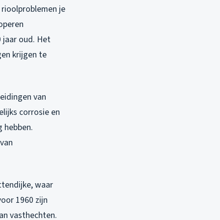
 rioolproblemen je
koperen
0 jaar oud. Het
en krijgen te
leidingen van
ijks corrosie en
g hebben.
 van
ttendijke, waar
oor 1960 zijn
aan vasthechten.