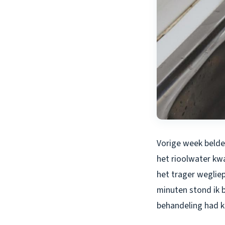
Vorige week belde 
het rioolwater kw
het trager wegliep
minuten stond ik b
behandeling had k