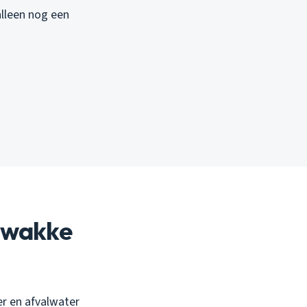
alleen nog een
zwakke
r en afvalwater