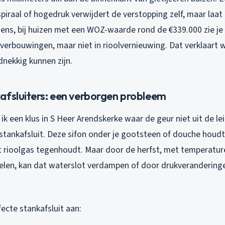
iraal of hogedruk verwijdert de verstopping zelf, maar laat 
wens, bij huizen met een WOZ-waarde rond de €339.000 zie je 
n verbouwingen, maar niet in rioolvernieuwing. Dat verklaart
dnekkig kunnen zijn.
afsluiters: een verborgen probleem
k een klus in S Heer Arendskerke waar de geur niet uit de l
stankafsluit. Deze sifon onder je gootsteen of douche houd
t rioolgas tegenhoudt. Maar door de herfst, met temperature
elen, kan dat waterslot verdampen of door drukveranderin
ecte stankafsluit aan: