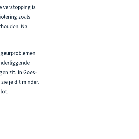
e verstopping is
iolering zoals
sthouden. Na
h geurproblemen
onderliggende
gen zit. In Goes-
ie je dit minder.
lot.