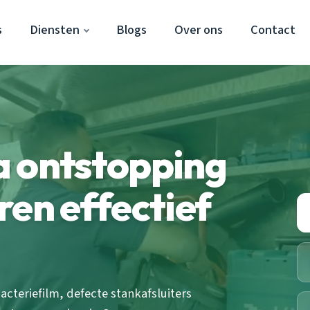
s
Diensten
Blogs
Over ons
Contact
a ontstopping
ren effectief
cteriefilm, defecte stankafsluiters