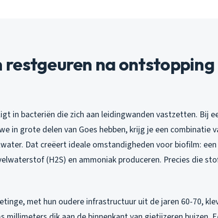
restgeuren na ontstopping 
igt in bacteriën die zich aan leidingwanden vastzetten. Bij
s we in grote delen van Goes hebben, krijg je een combinatie
lwater. Dat creëert ideale omstandigheden voor biofilm: een 
elwaterstof (H2S) en ammoniak produceren. Precies die stoff
etinge, met hun oudere infrastructuur uit de jaren 60-70, kl
s millimeters dik aan de binnenkant van gietijzeren buizen. 