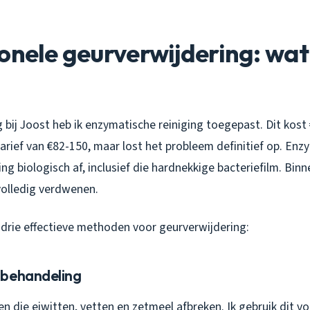
onele geurverwijdering: wat
 bij Joost heb ik enzymatische reiniging toegepast. Dit kos
arief van €82-150, maar lost het probleem definitief op. En
ing biologisch af, inclusief die hardnekkige bacteriefilm. Bin
volledig verdwenen.
r drie effectieve methoden voor geurverwijdering:
 behandeling
n die eiwitten, vetten en zetmeel afbreken. Ik gebruik dit vo