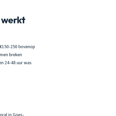
 werkt
t €150-250 bovenop
zymen breken
nen 24-48 uur was
oral in Goes-