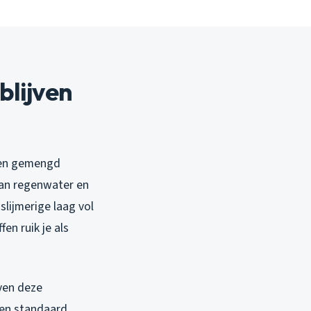
blijven
 een gemengd
 van regenwater en
slijmerige laag vol
en ruik je als
even deze
Een standaard