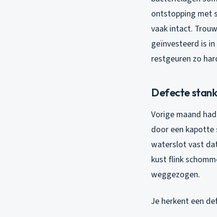
ontstopping met sp
vaak intact. Trou
geïnvesteerd is i
restgeuren zo har
Defecte stank
Vorige maand had i
door een kapotte 
waterslot vast da
kust flink schomm
weggezogen.
Je herkent een def