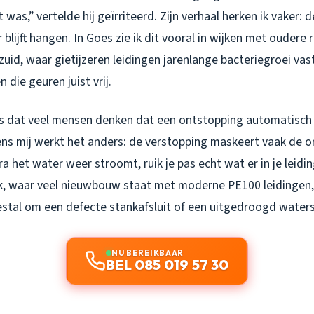
was,” vertelde hij geïrriteerd. Zijn verhaal herken ik vaker: d
blijft hangen. In Goes zie ik dit vooral in wijken met oudere r
uid, waar gietijzeren leidingen jarenlange bacteriegroei va
die geuren juist vrij.
is dat veel mensen denken dat een ontstopping automatisc
ens mij werkt het anders: de verstopping maskeert vaak de 
ra het water weer stroomt, ruik je pas echt wat er in je leidin
, waar veel nieuwbouw staat met moderne PE100 leidingen, z
stal om een defecte stankafsluit of een uitgedroogd waters
NU BEREIKBAAR
BEL 085 019 57 30