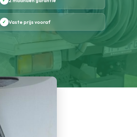
✓
2 maanden garantie
✓
Vaste prijs vooraf