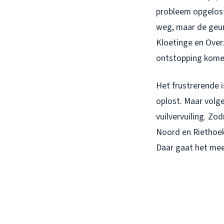
probleem opgelost 
weg, maar de geur 
Kloetinge en Overz
ontstopping komen 
Het frustrerende 
oplost. Maar volg
vuilvervuiling. Zod
Noord en Riethoek
Daar gaat het mee