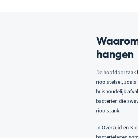
Waarom 
hangen
De hoofdoorzaak l
rioolstelsel, zoal
huishoudelijk afva
bacteriën die zwav
rioolstank.
In Overzuid en Klo
bacterielagen som