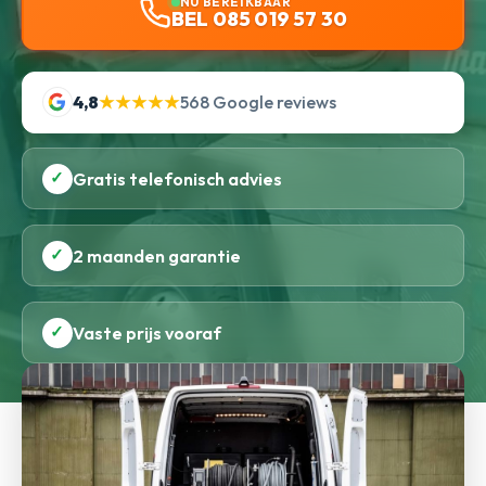
NU BEREIKBAAR
BEL 085 019 57 30
4,8
★★★★★
568 Google reviews
✓
Gratis telefonisch advies
✓
2 maanden garantie
✓
Vaste prijs vooraf