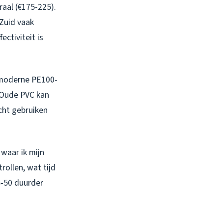
raal (€175-225).
-Zuid vaak
ectiviteit is
 moderne PE100-
. Oude PVC kan
acht gebruiken
waar ik mijn
rollen, wat tijd
5-50 duurder