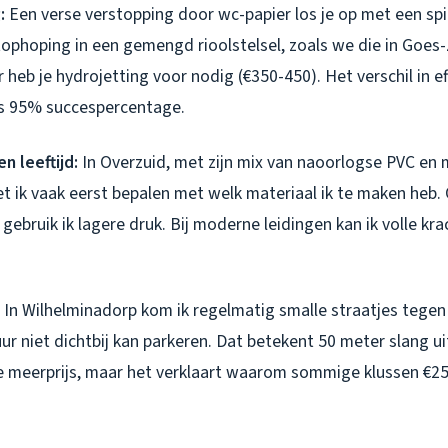
:
Een verse verstopping door wc-papier los je op met een spi
tophoping in een gemengd rioolstelsel, zoals we die in Goes
eb je hydrojetting voor nodig (€350-450). Het verschil in eff
s 95% succespercentage.
n leeftijd:
In Overzuid, met zijn mix van naoorlogse PVC en
et ik vaak eerst bepalen met welk materiaal ik te maken heb
r gebruik ik lagere druk. Bij moderne leidingen kan ik volle kr
In Wilhelminadorp kom ik regelmatig smalle straatjes tegen 
 niet dichtbij kan parkeren. Dat betekent 50 meter slang uit
 meerprijs, maar het verklaart waarom sommige klussen €2