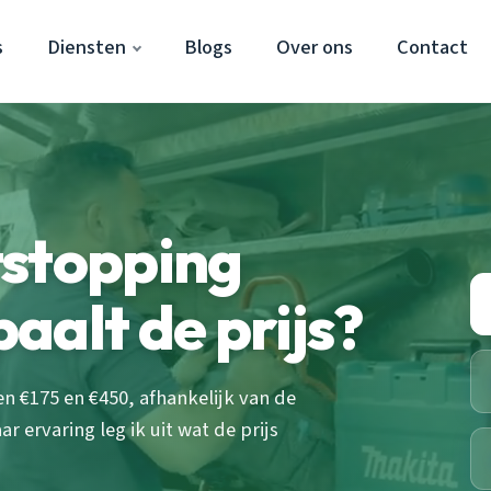
s
Diensten
Blogs
Over ons
Contact
tstopping
aalt de prijs?
n €175 en €450, afhankelijk van de
r ervaring leg ik uit wat de prijs