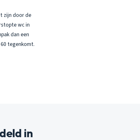
t zijn door de
erstopte wc in
npak dan een
n 60 tegenkomt.
deld in