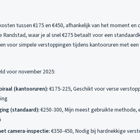
 kosten tussen €175 en €450, afhankelijk van het moment en 
de Randstad, waar je al snel €275 betaalt voor een standaardk
leen voor simpele verstoppingen tijdens kantooruren met ee
eeld voor november 2025:
iraal (kantooruren):
€175-225, Geschikt voor verse verstop
ing
ing (standaard):
€250-300, Mijn meest gebruikte methode, ef
n
et camera-inspectie:
€350-450, Nodig bij hardnekkige vers