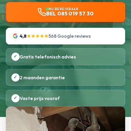
NU BEREIKBAAR
BEL 085 019 57 30
4,8
★★★★★
568 Google reviews
✓
Gratis telefonisch advies
✓
2 maanden garantie
✓
Vaste prijs vooraf