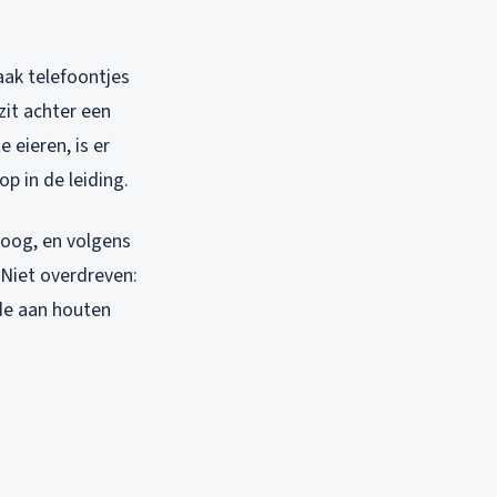
aak telefoontjes
zit achter een
e eieren, is er
p in de leiding.
hoog, en volgens
 Niet overdreven:
ade aan houten