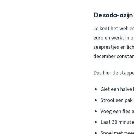
De soda-azijn
Je kent het wel: e
euro en werkt in 
zeeprestjes en li
december constant 
Dus hier de stappe
Giet een halve
Strooi een pak 
Voeg een fles a
Laat 30 minute
Spoel met twee