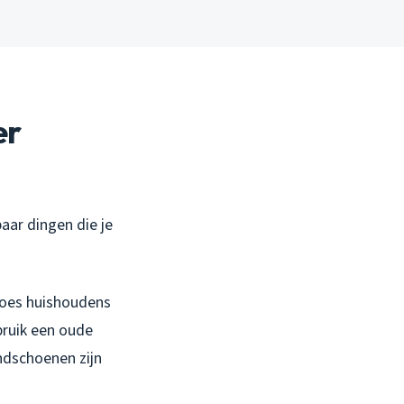
er
paar dingen die je
 Goes huishoudens
bruik een oude
ndschoenen zijn