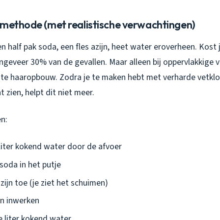
 methode (met realistische verwachtingen)
en half pak soda, een fles azijn, heet water eroverheen. Kost j
ongeveer 30% van de gevallen. Maar alleen bij oppervlakkige 
chte haaropbouw. Zodra je te maken hebt met verharde vetklo
zien, helpt dit niet meer.
n:
 liter kokend water door de afvoer
soda in het putje
zijn toe (je ziet het schuimen)
n inwerken
 liter kokend water