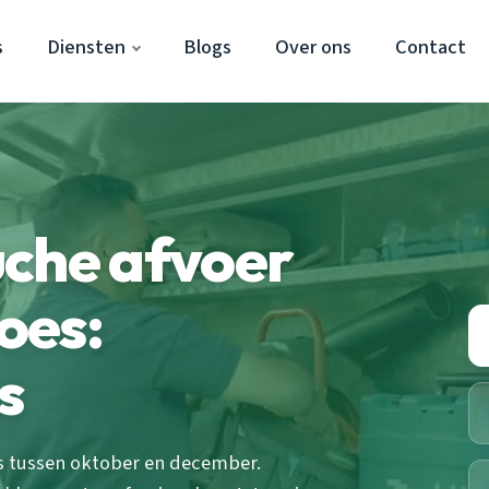
s
Diensten
Blogs
Over ons
Contact
uche afvoer
oes:
s
s tussen oktober en december.