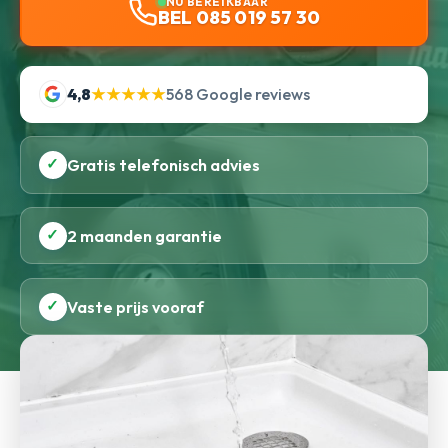
NU BEREIKBAAR
BEL 085 019 57 30
4,8
★★★★★
568 Google reviews
✓
Gratis telefonisch advies
✓
2 maanden garantie
✓
Vaste prijs vooraf