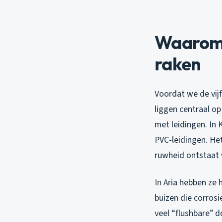
Waarom 
raken
Voordat we de vij
liggen centraal o
met leidingen. In 
PVC-leidingen. He
ruwheid ontstaat w
In Aria hebben ze
buizen die corrosi
veel “flushbare” d