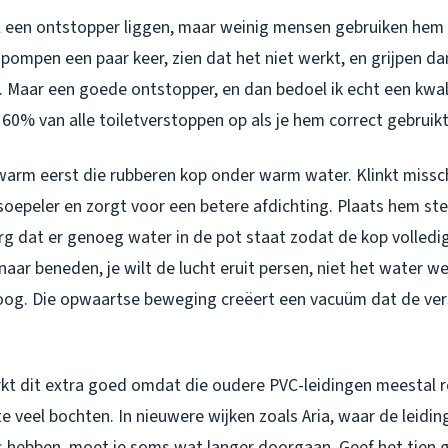
l een ontstopper liggen, maar weinig mensen gebruiken hem g
pompen een paar keer, zien dat het niet werkt, en grijpen d
j. Maar een goede ontstopper, en dan bedoel ik echt een kwa
 60% van alle toiletverstoppen op als je hem correct gebruikt
rwarm eerst die rubberen kop onder warm water. Klinkt missch
soepeler en zorgt voor een betere afdichting. Plaats hem ste
rg dat er genoeg water in de pot staat zodat de kop volle
naar beneden, je wilt de lucht eruit persen, niet het water w
og. Die opwaartse beweging creëert een vacuüm dat de ver
rkt dit extra goed omdat die oudere PVC-leidingen meestal 
e veel bochten. In nieuwere wijken zoals Aria, waar de leidi
 hebben, moet je soms wat langer doorgaan. Geef het tien