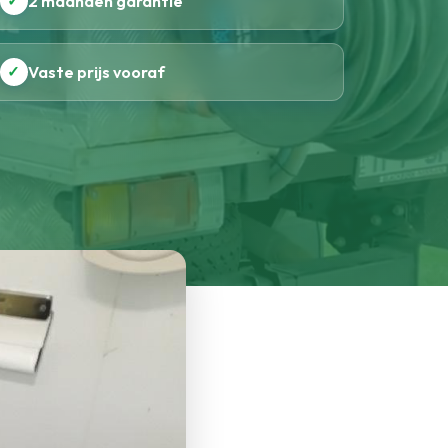
✓
2 maanden garantie
✓
Vaste prijs vooraf