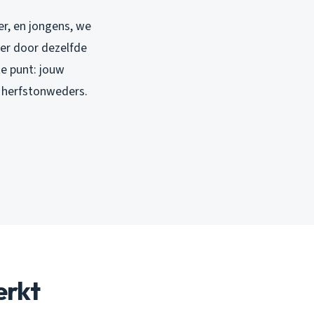
er, en jongens, we
ter door dezelfde
te punt: jouw
e herfstonweders.
erkt