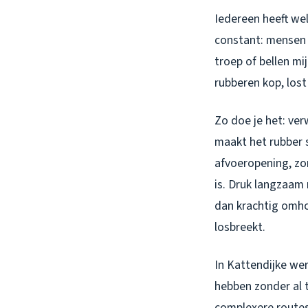
Iedereen heeft we
constant: mensen 
troep of bellen mi
rubberen kop, lost
Zo doe je het: ve
maakt het rubber 
afvoeropening, zo
is. Druk langzaam 
dan krachtig omho
losbreekt.
In Kattendijke we
hebben zonder al t
complexere routes