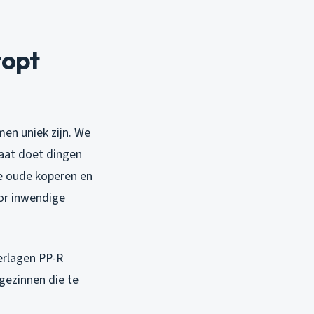
topt
men uniek zijn. We
maat doet dingen
ie oude koperen en
oor inwendige
erlagen PP-R
 gezinnen die te