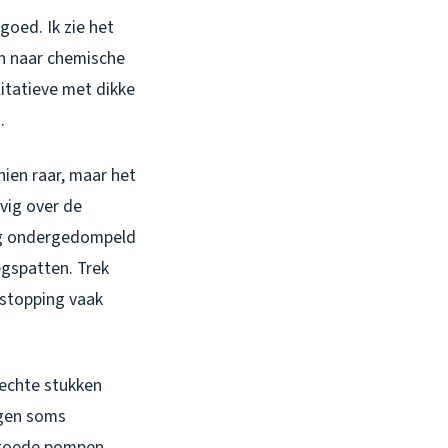
oed. Ik zie het
an naar chemische
litatieve met dikke
.
ien raar, maar het
vig over de
dig ondergedompeld
egspatten. Trek
stopping vaak
rechte stukken
ngen soms
 goede pompen