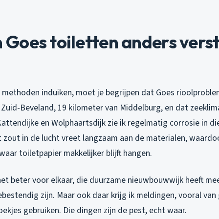
Goes toiletten anders vers
f methoden induiken, moet je begrijpen dat Goes rioolproble
p Zuid-Beveland, 19 kilometer van Middelburg, en dat zeekli
Kattendijke en Wolphaartsdijk zie ik regelmatig corrosie in d
t zout in de lucht vreet langzaam aan de materialen, waard
aar toiletpapier makkelijker blijft hangen.
 het beter voor elkaar, die duurzame nieuwbouwwijk heeft me
ebestendig zijn. Maar ook daar krijg ik meldingen, vooral van
oekjes gebruiken. Die dingen zijn de pest, echt waar.