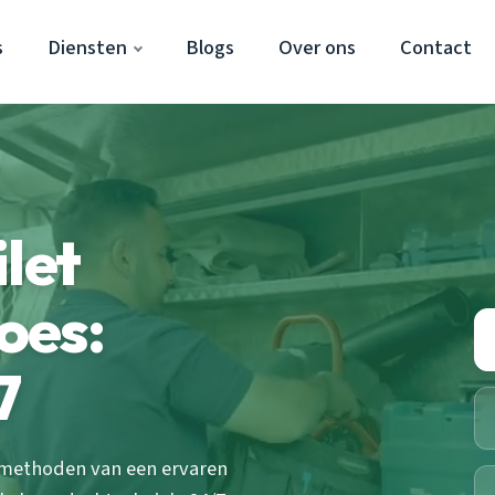
s
Diensten
Blogs
Over ons
Contact
let
oes:
7
 methoden van een ervaren