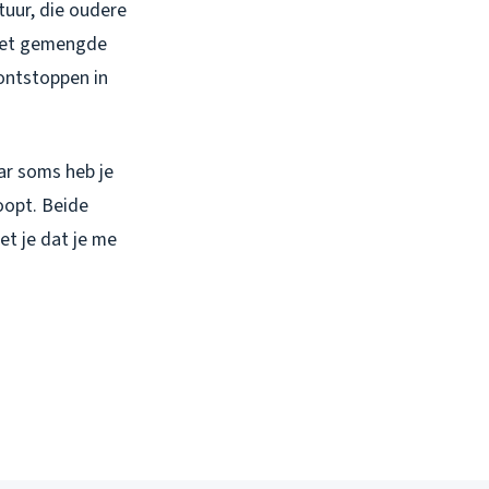
tuur, die oudere
 het gemengde
 ontstoppen in
aar soms heb je
oopt. Beide
et je dat je me