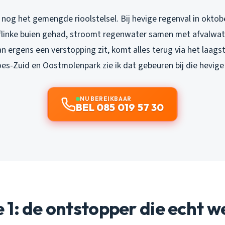
nog het gemengde rioolstelsel. Bij hevige regenval in oktob
l flinke buien gehad, stroomt regenwater samen met afvalwa
dan ergens een verstopping zit, komt alles terug via het laags
Goes-Zuid en Oostmolenpark zie ik dat gebeuren bij die hevig
NU BEREIKBAAR
BEL 085 019 57 30
1: de ontstopper die echt w