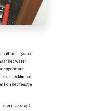
 half tien, gasten
“maar het water
ra-apparatuur.
pier en zeeklimaat-
n kon het feestje
n bij een verstopt