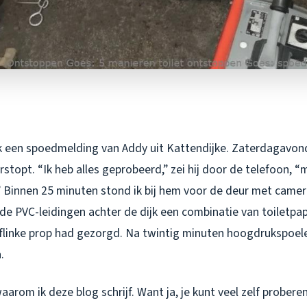
k een spoedmelding van Addy uit Kattendijke. Zaterdagavond
verstopt. “Ik heb alles geprobeerd,” zei hij door de telefoon, 
n.” Binnen 25 minuten stond ik bij hem voor de deur met came
oude PVC-leidingen achter de dijk een combinatie van toiletpa
 flinke prop had gezorgd. Na twintig minuten hoogdrukspoele
.
aarom ik deze blog schrijf. Want ja, je kunt veel zelf probere